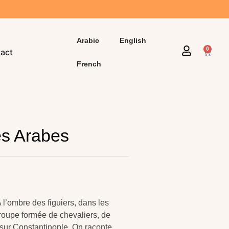
Arabic
English
0
act
French
es Arabes
A l’ombre des figuiers, dans les
 troupe formée de chevaliers, de
 sur Constantinople. On raconte