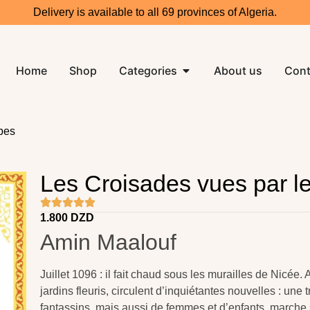
Delivery is available to all 69 provinces of Algeria.
Home
Shop
Categories
About us
Cont
bes
Les Croisades vues par l
1.800
DZD
Amin Maalouf
Juillet 1096 : il fait chaud sous les murailles de Nicée. 
jardins fleuris, circulent d’inquiétantes nouvelles : une
fantassins, mais aussi de femmes et d’enfants, marche