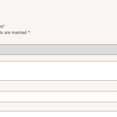
es”
lds are marked
*