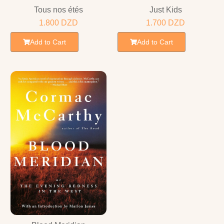
Tous nos étés
Just Kids
1.800
DZD
1.700
DZD
Add to Cart
Add to Cart