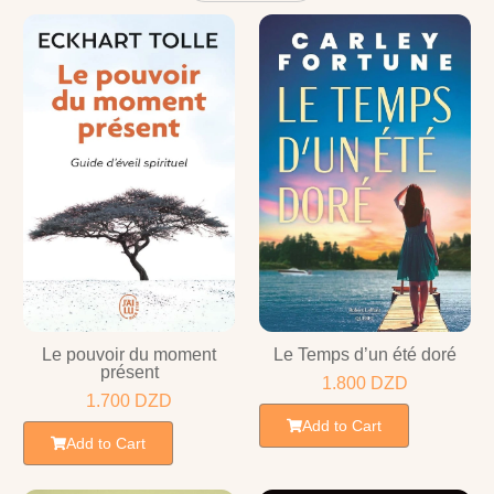
Le pouvoir du moment
Le Temps d’un été doré
présent
1.800
DZD
1.700
DZD
Add to Cart
Add to Cart