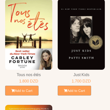
Tous nos étés
Just Kids
1.800
DZD
1.700
DZD
Add to Cart
Add to Cart