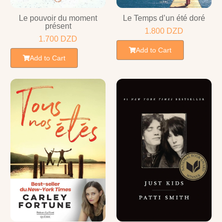
Le pouvoir du moment
Le Temps d’un été doré
présent
1.800
DZD
1.700
DZD
Add to Cart
Add to Cart