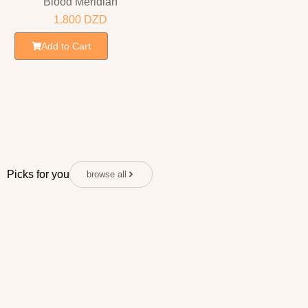
Blood Meridian
1.800
DZD
Add to Cart
Picks for you
browse all