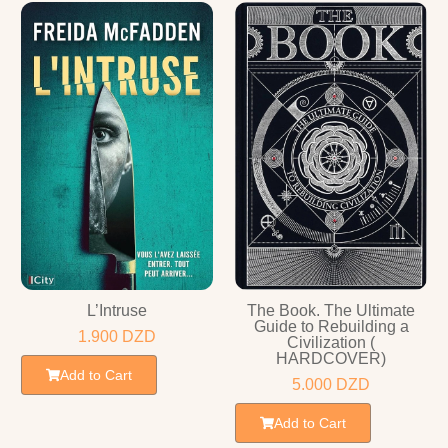
L’Intruse
The Book. The Ultimate
Guide to Rebuilding a
1.900
DZD
Civilization (
HARDCOVER)
Add to Cart
5.000
DZD
Add to Cart