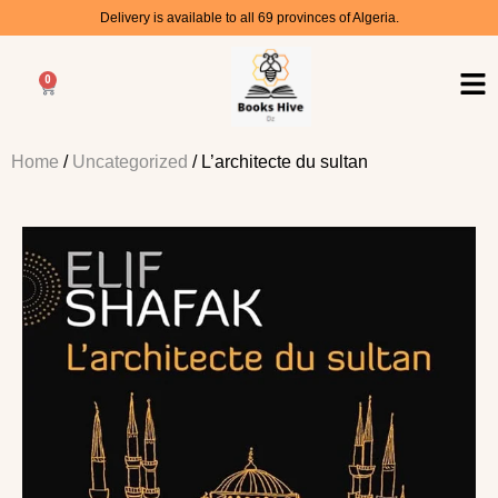
Delivery is available to all 69 provinces of Algeria.
0
Home
/
Uncategorized
/ L’architecte du sultan